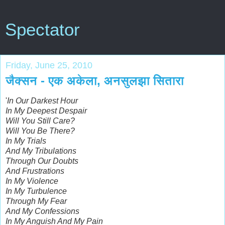
Spectator
Friday, June 25, 2010
जैक्सन - एक अकेला, अनसुलझा सितारा
'
In Our Darkest Hour
In My Deepest Despair
Will You Still Care?
Will You Be There?
In My Trials
And My Tribulations
Through Our Doubts
And Frustrations
In My Violence
In My Turbulence
Through My Fear
And My Confessions
In My Anguish And My Pain