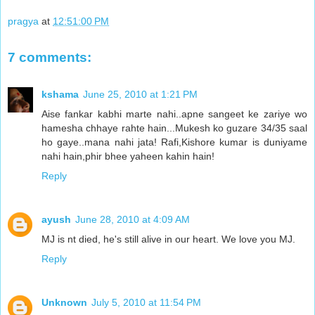
pragya
at
12:51:00 PM
7 comments:
kshama
June 25, 2010 at 1:21 PM
Aise fankar kabhi marte nahi..apne sangeet ke zariye wo
hamesha chhaye rahte hain...Mukesh ko guzare 34/35 saal
ho gaye..mana nahi jata! Rafi,Kishore kumar is duniyame
nahi hain,phir bhee yaheen kahin hain!
Reply
ayush
June 28, 2010 at 4:09 AM
MJ is nt died, he's still alive in our heart. We love you MJ.
Reply
Unknown
July 5, 2010 at 11:54 PM