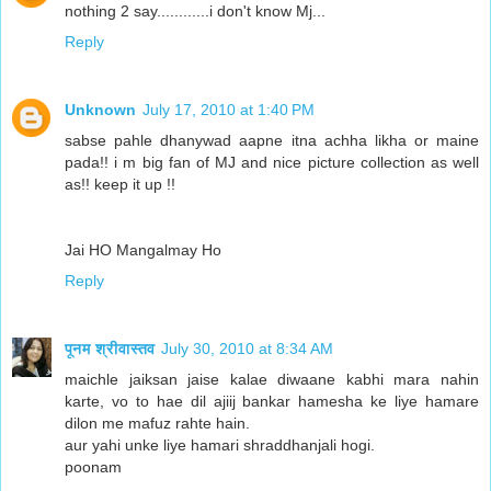
nothing 2 say............i don't know Mj...
Reply
Unknown
July 17, 2010 at 1:40 PM
sabse pahle dhanywad aapne itna achha likha or maine
pada!! i m big fan of MJ and nice picture collection as well
as!! keep it up !!
Jai HO Mangalmay Ho
Reply
पूनम श्रीवास्तव
July 30, 2010 at 8:34 AM
maichle jaiksan jaise kalae diwaane kabhi mara nahin
karte, vo to hae dil ajiij bankar hamesha ke liye hamare
dilon me mafuz rahte hain.
aur yahi unke liye hamari shraddhanjali hogi.
poonam