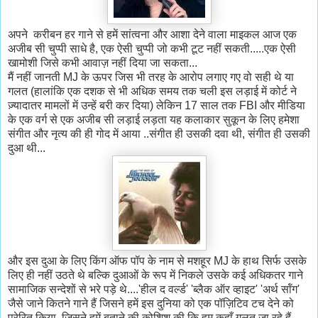
अपने करीबन हर गाने से हमें सांत्वना और आशा देने वाला माइकल आज एक
अजीब सी चुप्पी साधे है, एक ऐसी चुप्पी जो कभी टूट नहीं सकती.....एक ऐसी
खामोशी जिसे कभी आवाज़ नहीं दिया जा सकता...
मैं नहीं जानती MJ के ऊपर जिस भी तरह के आरोप लगाए गए वो सही थे या
गलत (हालांकि एक दशक से भी अधिक समय तक चली इस लड़ाई में कोर्ट ने
ज़्यादातर मामलों में उन्हें बरी कर दिया) लेकिन 17 साल तक FBI और मीडिया
के एक वर्ग से एक अजीब सी लड़ाई लड़ता यह कलाकार सुकून के लिए हमेशा
संगीत और नृत्य की ही गोद में आया ..संगीत ही उसकी दवा थी, संगीत ही उसकी
दुआ थी...
और इस दुआ के लिए किंग ऑफ पॉप के नाम से मशहूर MJ के हाथ सिर्फ उसके
लिए ही नहीं उठते थे बल्कि दुआओं के रूप में निकले उसके कई अधिकतर गाने
सामाजिक सन्देशों से भरे पड़े थे....'हील द वर्ल्ड' 'ब्लैक ऑर व्हाइट' 'अर्थ सॉंग'
जैसे जाने कितने गाने हैं जिसने हमें इस दुनिया को एक पॉज़िटिव टच देने को
प्रेरित किया, जिसने हमें बताने की कोशिश की कि हम कहाँ गलत जा रहे हैं,